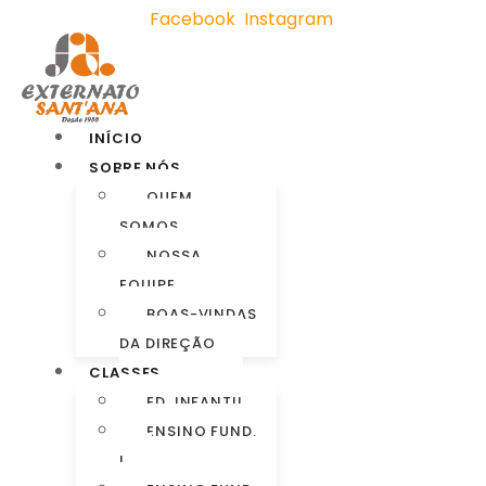
Facebook
Instagram
INÍCIO
SOBRE NÓS
QUEM
SOMOS
NOSSA
EQUIPE
BOAS-VINDAS
DA DIREÇÃO
CLASSES
ED. INFANTIL
ENSINO FUND.
I