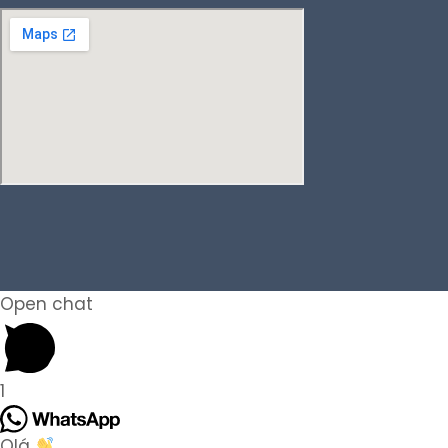
Open chat
1
Olá