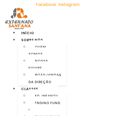
Facebook
Instagram
INÍCIO
SOBRE NÓS
QUEM
SOMOS
NOSSA
EQUIPE
BOAS-VINDAS
DA DIREÇÃO
CLASSES
ED. INFANTIL
ENSINO FUND.
I