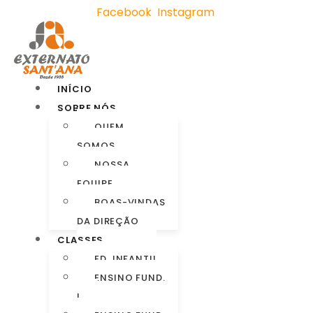
Facebook
Instagram
INÍCIO
SOBRE NÓS
QUEM
SOMOS
NOSSA
EQUIPE
BOAS-VINDAS
DA DIREÇÃO
CLASSES
ED. INFANTIL
ENSINO FUND.
I